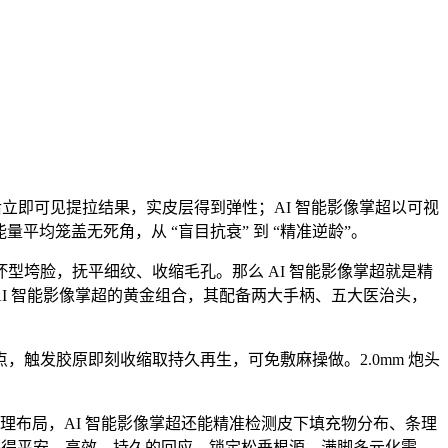
立即可见提拉结果，实皮层得到弹性；AI 智能影像掌超以可视
平均笼盖无死角，从 “盲目抗衰” 到 “精准逆龄”。
垮脸，抚平细纹、收缩毛孔。那么 AI 智能影像掌超就是精
AI 智能影像掌超的黄金组合，其配备两大手柄、五大医治头，
。
发胶原即刻收缩取持久再生，可免敷麻操做。2.0mm 炮头
理布局，AI 智能影像掌超还能精准检测皮下填充物分布、条理
获得平安、高效、持久的回应。锁定松垂根源，满脚多元化需