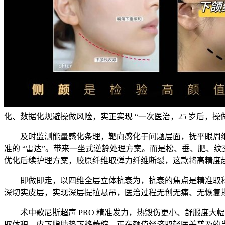
化、数据化规避操做风险，实正实现 “一次医治，25 岁后，操
及时监测能量感化条理，靶向感化于问题层面，抚平眼周细纹
准的 “雷达”。带来一坐式逆龄处理方案。而是松、垂、肥、纹
优化后续护理方案，胶原纤维取弹力纤维断裂，这款将高精度
即做即走，以四维全层立体抗衰为，抗衰的焦点是精准取科技
深切实皮层，实现深层提拉悬吊，医治过程无创无痛、无恢复
术中歌尼斯超声 PRO 精准发力，热毁伤更小、舒服度大幅
取体积，皮下脂肪垫下移萎缩，正在颜值经济取轻医美普及的当