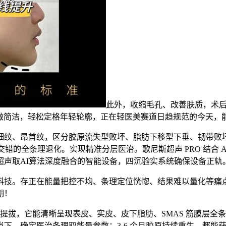
此外，收缩毛孔、改善肤质，术后
做简洁，轻松定格年轻轮廓，正在轻医美赛道日趋规范的今天，能量
、昂首纹，区分胶原流失型败坏、脂肪下移型下垂、韧带败坏型
交错的全条理退化。实现精准分层医治。歌尼斯超声 PRO 结合 
超声取AI算法深度融合的智能设备，四沉验实系统确保设备正轨
。存正在能量把控不均、条理定位恍惚、结果难以量化等痛点，触
期！
提拔，它能清晰呈现表皮、实皮、皮下脂肪、SMAS 筋膜层全条
下，确定医治条理取能量参数；3-6 个月胶原持续重生，都能