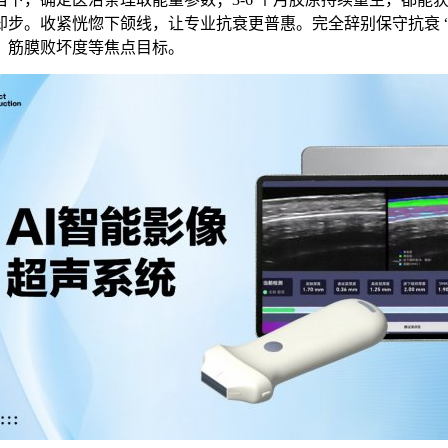
步。收紧恍惚下颌线，让专业抗衰更普惠。完全辞别保守抗衰 “
、筋膜败坏度等焦点目标。