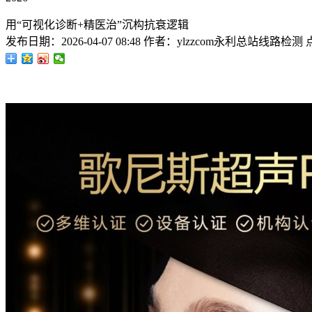
用“可视化诊断+精医治”沉构抗衰逻辑
发布日期：
2026-04-07 08:48
作者：
ylzzcom永利总站线路检测