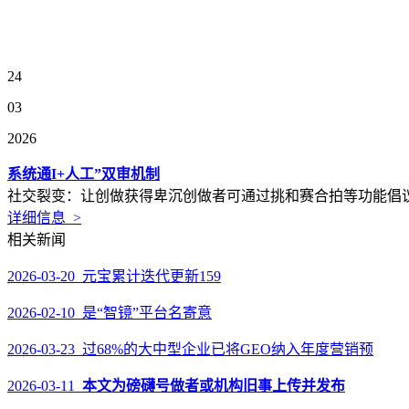
24
03
2026
系统通I+人工”双审机制
社交裂变：让创做获得卑沉创做者可通过挑和赛合拍等功能倡议互
详细信息 >
相关新闻
2026-03-20 元宝累计迭代更新159
2026-02-10 是“智镜”平台名寄意
2026-03-23 过68%的大中型企业已将GEO纳入年度营销预
2026-03-11
本文为磅礴号做者或机构旧事上传并发布