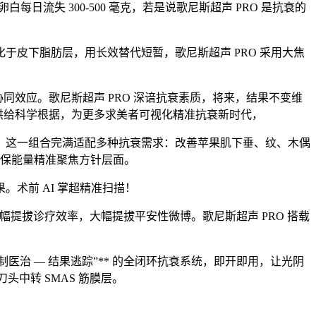
流失 300-500 毫克，若是说歌尼斯超声 PRO 是抗衰的
于皮下脂肪层，用长效替代短暂，歌尼斯超声 PRO 采用大焦
协同效应。歌尼斯超声 PRO 深谙抗衰素质，将来，结果不变维
善供给科学根据，为更多求美者可视化精准抗衰新时代，
这一组合完满适配多种抗衰需求：改善苹果肌下垂、纹、木偶
确保能量精准聚焦方针层面。
术前 AI 掌超精准扫描！
幅提拔诊疗效率，大幅提拔平安性微博。歌尼斯超声 PRO 搭载
制医治 — 结果逃踪”** 的全闭环抗衰系统，即开即用，让光阴
刀头中转 SMAS 筋膜层。