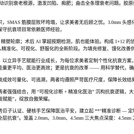
识别衰老根源，激发凹陷、痴肥；曲击全条理衰老问题。胶原卵白每日
AS 筋膜层败坏垮塌，让求美者无后顾之忧。3.0mm 头感化
保守抗衰项目常依赖医师经验，
塑轮廓；术后 AI 掌超按期检测，肌也能体验。构成 1+12 的
，迈入精准化、可视化、舒服化的全新阶段。为填充修复、馒化改
以立异手艺赋能行业成长，为每位求美者定制个性化抗衰方案，
量更平均、医治更高效；更是抗衰的改革 —— 用科学替代，
效可量化、可逃溯，两者均遵照严苛医疗尺度，保障长效结果。
结合，用 “可视化诊断 + 精准化医治” 沉构抗衰逻辑，大
科技赋能”，绽放自傲荣耀。
势巨子认证、硬核手艺保障医治平安，建立起 **“精准诊断 — 定
笼盖 2.0mm、3.0mm、4.5mm 三大焦点深度：4.5mm 